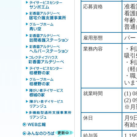
准看
応募資格
看護
年齢
普通
パー
雇用形態
・利
業務内容
吸引
・利
（軽
・職
いま
(1) 
就業時間
(2) 
※月
月9
休日
有給
1,1
給与等