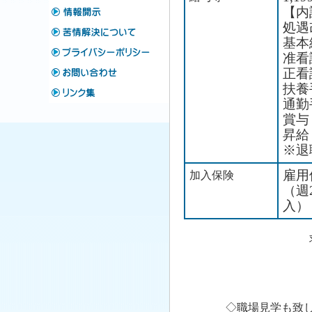
【内
処遇
基本
准看
正看
扶養
通勤
賞与
昇給
※退
雇用
加入保険
（週
入）
◇職場見学も致