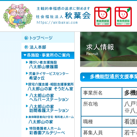
多機能型通所支援事
多機
事業所名
八戸
所在地
※八
看護
職種
若干
募集人員