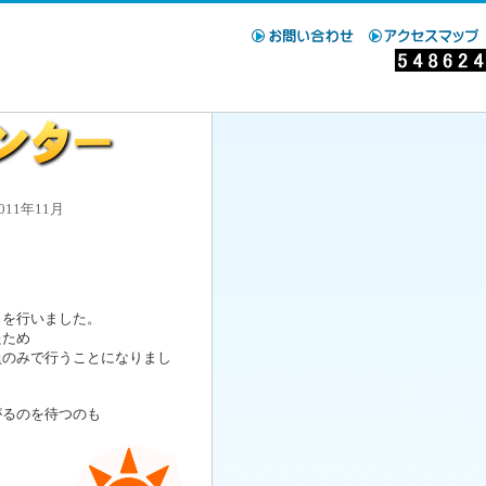
1年11月
りを行いました。
たため
員のみで行うことになりまし
がるのを待つのも
。