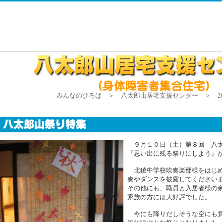
みんなのひろば ＞ 八太郎山居宅支援センター ＞ 201
９月１０日（土）第８回 八
『思い出に残る祭りにしよう』
北稜中学校吹奏楽部様をはじめk
奏やダンスを披露してください
その他にも、職員と入居者様の
家族の方には大好評でした。
今にも降りだしそうな空にも負