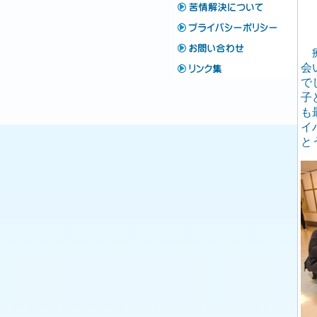
療
会
で
子
も
イ
と