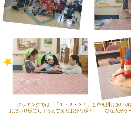
クッキングでは、「１・２・３！」と声を掛けあい頑張りま
おだいり様にちょっと甘えたおひな様 ♡ ひな人形ケー