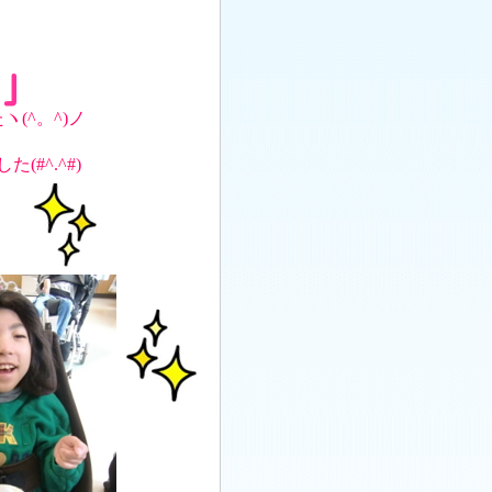
(^。^)ノ
#^.^#)