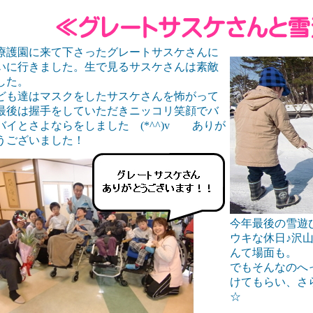
護園に来て下さったグレートサスケさんに
いに行きました。生で見るサスケさんは素敵
した。
ども達はマスクをしたサスケさんを怖がって
最後は握手をしていただきニッコリ笑顔でバ
バイとさよならをしました (*^^)v ありが
うございました！
今年最後の雪遊
ウキな休日♪沢
んて場面も。
でもそんなのへ
けてもらい、さ
☆