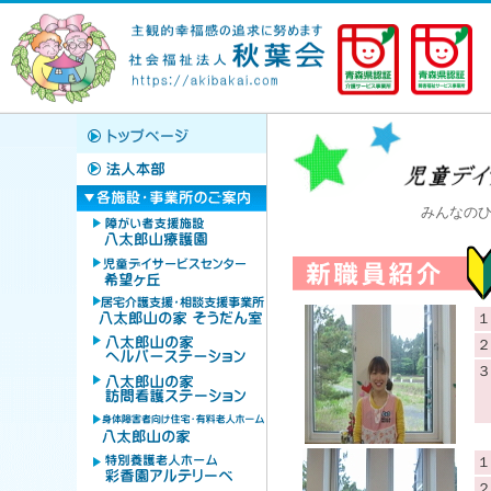
みんなのひ
１
２
３
１
２