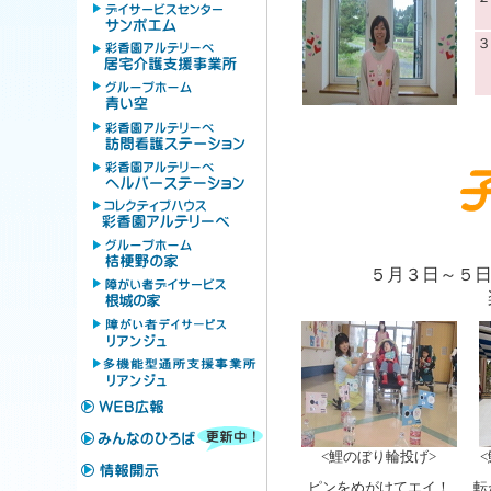
３
５月３日～５
<鯉のぼり輪投げ>
ピンをめがけてエイ！
転